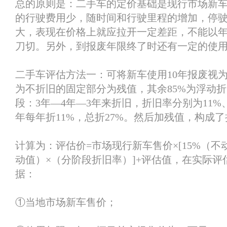
总的原则是：二手车的定价基础是现行市场新
的行驶费用少，随时间和行驶里程的增加，停
大，表现在价格上就应拉开一定差距，不能以
刀切。另外，到报废年限终了时还有一定的使
二手车评估方法一：可将新车使用10年报废视为1
为不折旧的固定部分为残值，其余85%为浮动
段：3年—4年—3年来折旧，折旧率分别为11%、
年每年折11%，总折27%。然后加残值，构成
计算为：评估价=市场现行新车售价×[15%（不动
动值）×（分阶段折旧率）]+评估值，在实际评
据：
①当地市场新车售价；