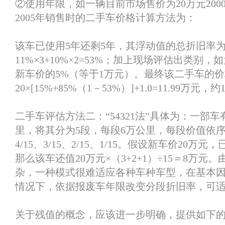
②使用年限，如一辆目前市场售价为20万元200
2005年销售时的二手车价格计算方法为：
该车已使用5年还剩5年，其浮动值的总折旧率
11%×3+10%×2=53%；加上现场评估出类别，
新车价的5%（等于1万元）。最终该二手车的
20×[15%+85%（1－53%）]+1.0=11.99万元，
二手车评估方法二：“54321法”具体为：一部车
里，将其分为5段，每段6万公里，每段价值依序为
4/15、3/15、2/15、1/15。假设新车价20万
那么该车还值20万元×（3+2+1）÷15＝8万元
杂，一种模式很难适应各种车种车型，在基本
情况下，依据报废车年限改变分段折旧率，可
关于残值的概念，应该进一步明确，提供如下