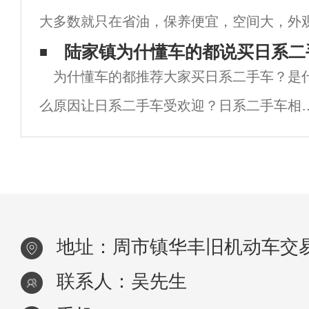
大多数就只在省油，保养便宜，空间大，外
使用寿命和司机乘客的安全。若保养或使用
龄可能有点久，不过买回家作为过渡或练手
陆家镇为什懂车的都说买日系二
当会
为什懂车的都推荐大家买日系二手车？是
问题，下面小编就来给大家说说2-3万买什么
么原因让日系二手车受欢迎？日系二手车相
其他品牌的车有哪些优势呢？下面小编就来
诉大家为什么懂车的人都推荐买二手车选日
车。1.油耗低日系车是出了名的油耗低，不
地址：周市镇华丰旧机动车交易
联系人：吴先生