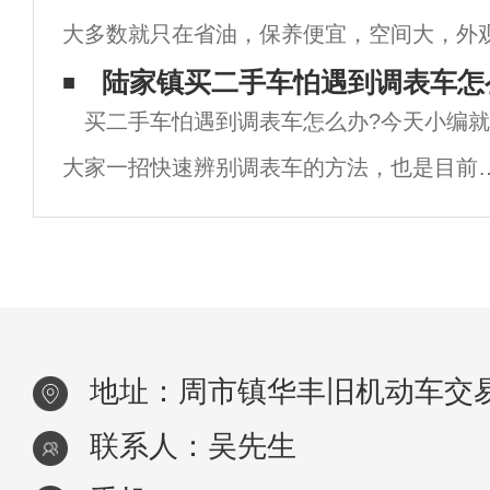
大多数就只在省油，保养便宜，空间大，外
买，需要满足几个条二手面包车才值得买，
龄可能有点久，不过买回家作为过渡或练手
陆家镇买二手车怕遇到调表车怎
面小
买二手车怕遇到调表车怎么办?今天小编
问题，下面小编就来给大家说说2-3万买什么
大家一招快速辨别调表车的方法，也是目前
二手车市场上最靠谱的方法，同时也是很多
二手车的朋友都在用的方法，你知道是什么
法吗？小编也不卖关子了，下面就来告诉大
地址：周市镇华丰旧机动车交易
联系人：吴先生